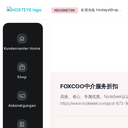
欢迎光临 HosteyeShop！
NEUIGKEITEN:
Kundencenter Home
Shop
FOXCOO中介服务折扣
高效、省心、专属优惠。NodeSeek
https://www.nodeseek.com/post-673-1
Ankündigungen