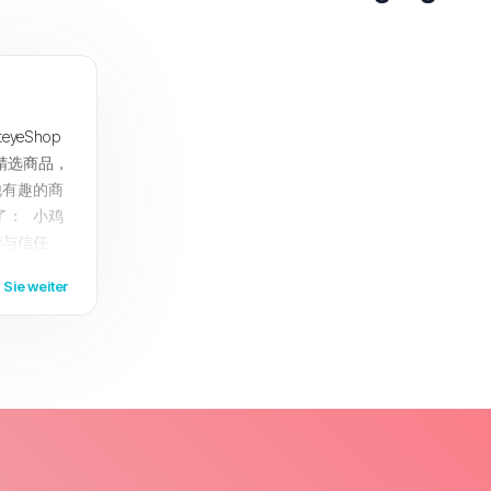
yeShop
精选商品，
他有趣的商
了： 小鸡
持与信任，
您带来更好
Sie weiter
hop ，享