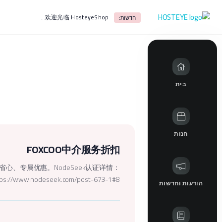
欢迎光临 HosteyeShop！
חדשות:
בית
חנות
FOXCOO中介服务折扣
省心、专属优惠。NodeSeek认证详情：
tps://www.nodeseek.com/post-673-1#8
הודעות וחדשות