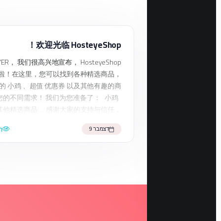
欢迎光临 HosteyeShop！
ER， 我们很高兴地宣布， HosteyeShop
啦！在这里，您可以找到各种精选商品，
的 小鸡 、超值 优惠券 以及其他有趣的商
您的不同需求！ 我们为您准备了： 小鸡
其他精选商品 ... 感谢大家的支持与信任，
断更新更多优质商品，期待为您带来更好
ה
דצמבר 9
。 快来访问我们的 HosteyeShop ，享
受一站式购物乐趣吧！