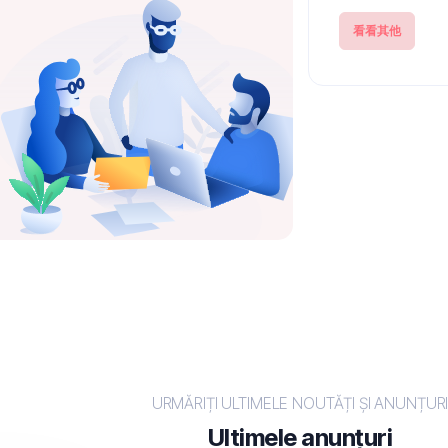
看看其他
URMĂRIȚI ULTIMELE NOUTĂȚI ȘI ANUNȚUR
Ultimele anunțuri