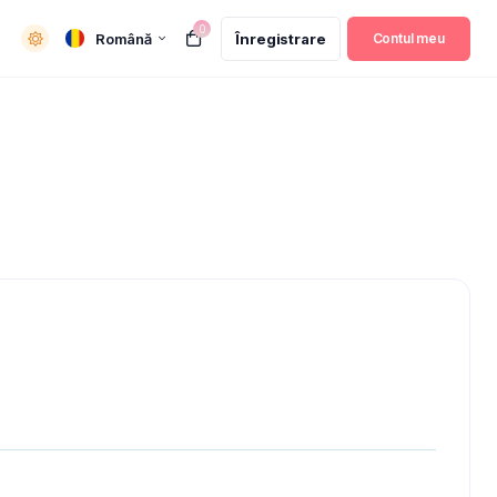
0
Română
Înregistrare
Contul meu