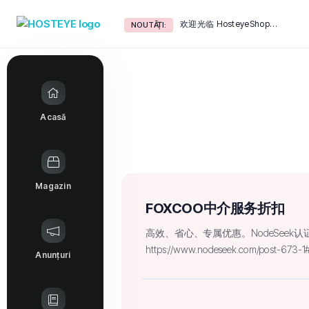
欢迎光临 HosteyeShop！
NOUTĂȚI:
Acasă
Magazin
FOXCOO中介服务折扣
高效、省心、专属优惠。NodeSeek
https://www.nodeseek.com/post-673-1
Anunțuri