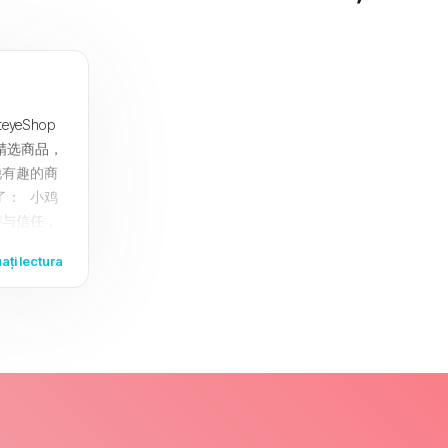
yeShop
精选商品，
他有趣的商
了： 小鸡
持与信任，
您带来更好
ați lectura
hop ，享