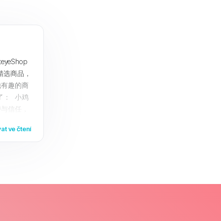
yeShop
精选商品，
他有趣的商
了： 小鸡
持与信任，
您带来更好
at ve čtení
hop ，享