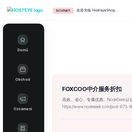
欢迎光临 HosteyeShop！
NOVINKY:
Domů
Obchod
FOXCOO中介服务折扣
高效、省心、专属优惠。NodeSeek
https://www.nodeseek.com/post-673-1
Oznámení