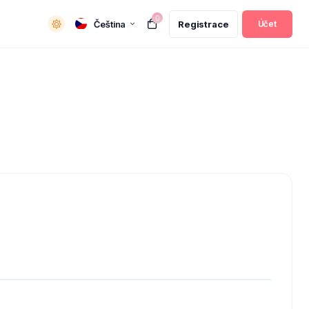
0
Čeština
Registrace
Účet