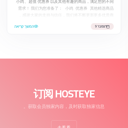
小鸡 、超值 优惠券 以及其他有趣的商品，满足您的不同
需求！ 我们为您准备了： 小鸡 优惠券 其他精选商品
... 感谢大家的支持与信任，我们将不断更新更多优质商
品，期待为您带来更好的购物体验。 快来访问我们的
המשך קריאה
דצמבר 9
HosteyeShop ，享受一站式购物乐趣吧！
订阅 HOSTEYE
获取会员独家内容，及时获取独家信息。
去看看