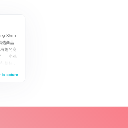
yeShop
精选商品，
他有趣的商
了： 小鸡
持与信任，
您带来更好
 la lecture
hop ，享