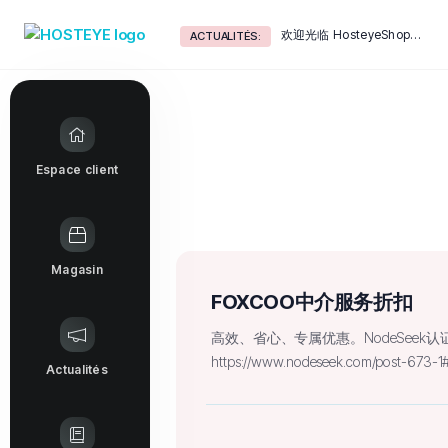
欢迎光临 HosteyeShop！
ACTUALITÉS:
Espace client
Magasin
FOXCOO中介服务折扣
高效、省心、专属优惠。NodeSeek
https://www.nodeseek.com/post-673-1
Actualités