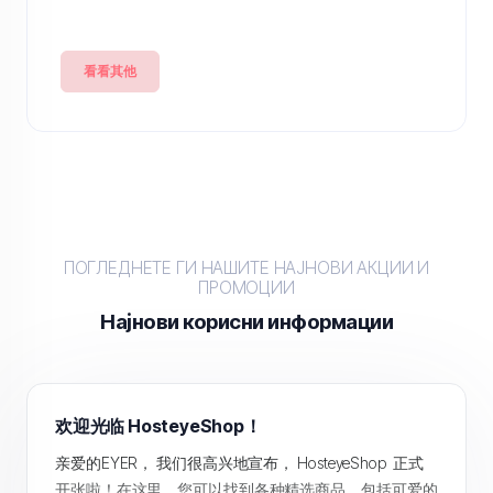
看看其他
ПОГЛЕДНЕТЕ ГИ НАШИТЕ НАЈНОВИ АКЦИИ И
ПРОМОЦИИ
Најнови корисни информации
欢迎光临 HosteyeShop！
亲爱的EYER， 我们很高兴地宣布， HosteyeShop 正式
开张啦！在这里，您可以找到各种精选商品，包括可爱的